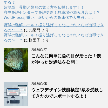
するよ！
超簡単！昇順と降順の覚え方を伝授します！！
府中免許センターで免許更新！駐車場や混み具合は！？
WordPressが重い、遅いからの高速化で大失敗。。。
野球の難解ルール！振り逃げってなにそれ？なぜ出塁でき
るの〜！？
に
九衛門
より
野球の難解ルール！振り逃げってなにそれ？なぜ出塁でき
るの〜！？
に
桜団子
より
2018/09/27
こんなに簡単に魚の目が治った！僕
がやった対処法を公開！
2018/09/05
ウェブデザイン技能検定3級を受験し
てきたのでレポートするよ！